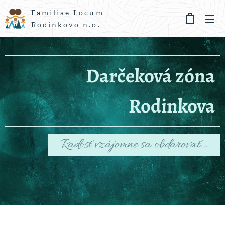
Familiae Locum
Rodinkovo n.o.
Darčeková zóna
Rodinkova
Radosť vzájomne sa obdarovať...